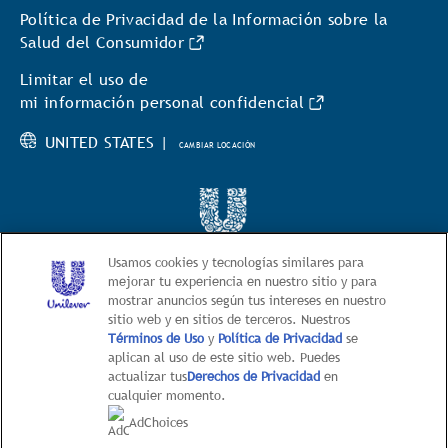
Política de Privacidad de la Información sobre la
Salud del Consumidor
Limitar el uso de
mi información personal confidencial
UNITED STATES |
CAMBIAR LOCACIÓN
© 2026 BestFoods
Usamos cookies y tecnologías similares para
mejorar tu experiencia en nuestro sitio y para
mostrar anuncios según tus intereses en nuestro
Este sitio web está dirigido exclusivamente
sitio web y en sitios de terceros. Nuestros
a los consumidores estadounidenses de productos y
Términos de Uso
y
Política de Privacidad
se
servicios de Unilever United States.
aplican al uso de este sitio web. Puedes
Este sitio web no está dirigido a
actualizar tus
Derechos de Privacidad
en
cualquier momento.
consumidores radicados fuera de Estados Unidos
AdChoices