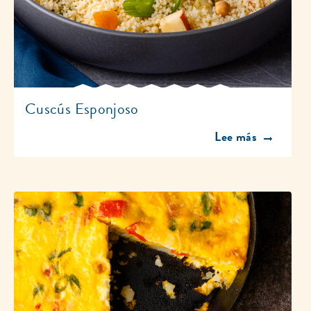
Cuscús Esponjoso
Discover more abo
Lee más