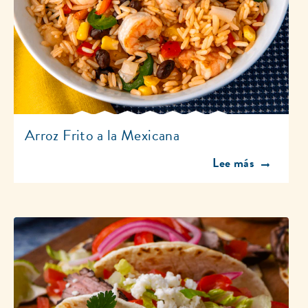
Arroz Frito a la Mexicana
Discover more abou
Lee más