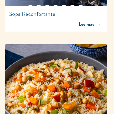
Sopa Reconfortante
Discover more abo
Lee más