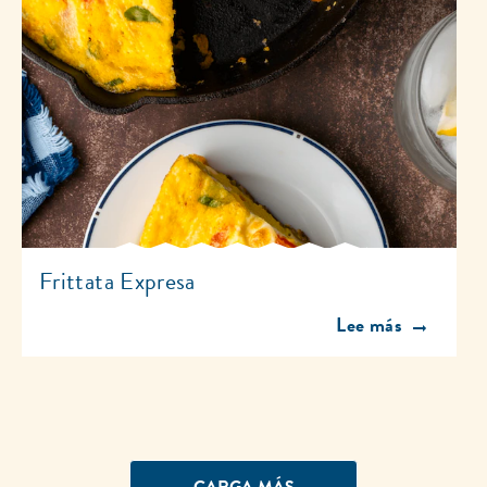
Frittata Expresa
Discover more abou
Lee más