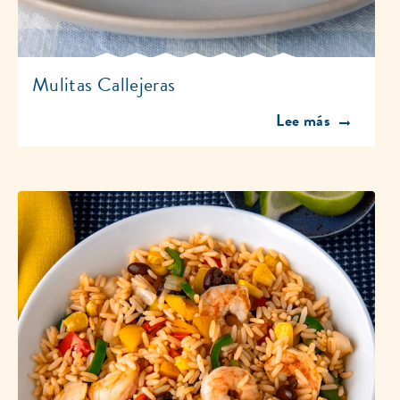
Mulitas Callejeras
Discover more abou
Lee más