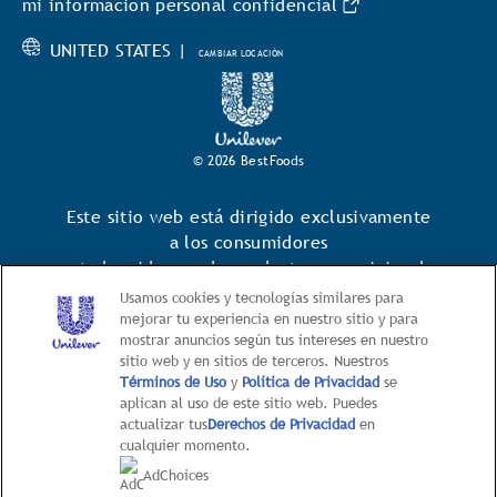
mi información personal confidencial
UNITED STATES |
CAMBIAR LOCACIÓN
© 2026 BestFoods
Este sitio web está dirigido exclusivamente
a los consumidores
estadounidenses de productos y servicios de
Unilever United States.
Usamos cookies y tecnologías similares para
mejorar tu experiencia en nuestro sitio y para
Este sitio web no está dirigido a
mostrar anuncios según tus intereses en nuestro
consumidores radicados fuera de Estados
sitio web y en sitios de terceros. Nuestros
Unidos
Términos de Uso
y
Política de Privacidad
se
aplican al uso de este sitio web. Puedes
actualizar tus
Derechos de Privacidad
en
cualquier momento.
AdChoices