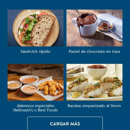
Sándwich rápido
Pastel de chocolate en taza
Aderezos especiales
Bacalao empanizado al limón
Hellmann's o Best Foods
CARGAR MÁS