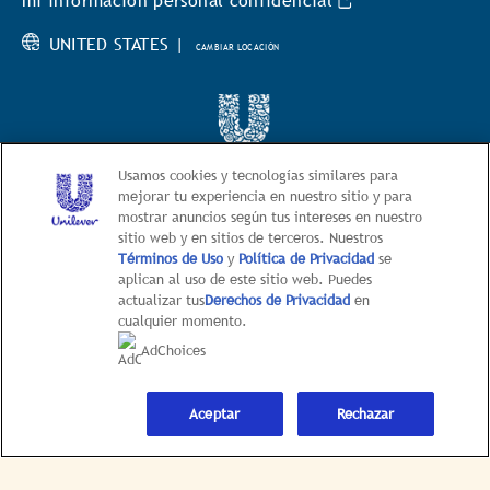
mi información personal confidencial
UNITED STATES |
CAMBIAR LOCACIÓN
© 2026 BestFoods
Usamos cookies y tecnologías similares para
mejorar tu experiencia en nuestro sitio y para
mostrar anuncios según tus intereses en nuestro
Este sitio web está dirigido exclusivamente
sitio web y en sitios de terceros. Nuestros
a los consumidores estadounidenses de productos y
Términos de Uso
y
Política de Privacidad
se
servicios de Unilever United States.
aplican al uso de este sitio web. Puedes
Este sitio web no está dirigido a
actualizar tus
Derechos de Privacidad
en
cualquier momento.
consumidores radicados fuera de Estados Unidos
AdChoices
Aceptar
Rechazar