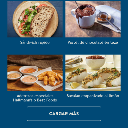
Sándwich rápido
Pastel de chocolate en taza
Aderezos especiales
Bacalao empanizado al limón
Hellmann's o Best Foods
CARGAR MÁS