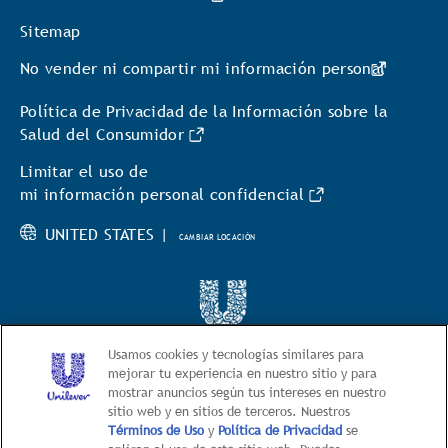
Sitemap
No vender ni compartir mi información personal
Política de Privacidad de la Información sobre la
Salud del Consumidor
Limitar el uso de
mi información personal confidencial
UNITED STATES |
CAMBIAR LOCACIÓN
© 2026 BestFoods
Usamos cookies y tecnologías similares para
mejorar tu experiencia en nuestro sitio y para
mostrar anuncios según tus intereses en nuestro
Este sitio web está dirigido exclusivamente
sitio web y en sitios de terceros. Nuestros
a los consumidores estadounidenses de productos y
Términos de Uso
y
Política de Privacidad
se
servicios de Unilever United States.