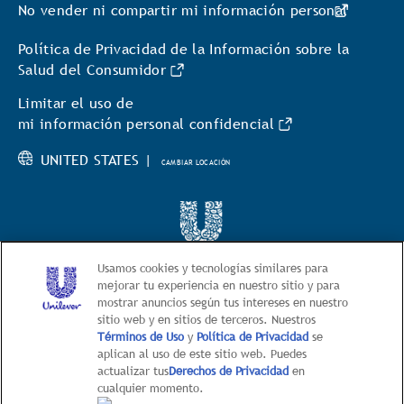
No vender ni compartir mi información personal
Política de Privacidad de la Información sobre la
Salud del Consumidor
Limitar el uso de
mi información personal confidencial
UNITED STATES |
CAMBIAR LOCACIÓN
© 2026 BestFoods
Usamos cookies y tecnologías similares para
mejorar tu experiencia en nuestro sitio y para
mostrar anuncios según tus intereses en nuestro
Este sitio web está dirigido exclusivamente
sitio web y en sitios de terceros. Nuestros
a los consumidores estadounidenses de productos y
Términos de Uso
y
Política de Privacidad
se
servicios de Unilever United States.
aplican al uso de este sitio web. Puedes
Este sitio web no está dirigido a
actualizar tus
Derechos de Privacidad
en
cualquier momento.
consumidores radicados fuera de Estados Unidos