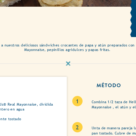
e a nuestros deliciosos sándwiches crocantes de papa y atún preparados con
Mayonnaise, pepinillos agridulces y papas fritas.
MÉTODO
Combina 1/2 taza de Hel
ds® Real Mayonnaise, dividida
Mayonnaise , el atún y e
entero en agua
ente tostado
Unta de manera pareja l
pan tostado. Cubre de m