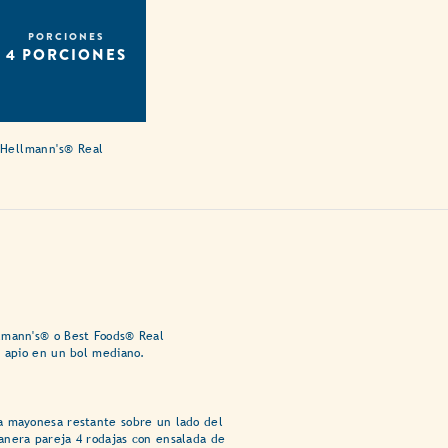
PORCIONES
4 PORCIONES
 Hellmann's® Real
lmann's® o Best Foods® Real
l apio en un bol mediano.
a mayonesa restante sobre un lado del
anera pareja 4 rodajas con ensalada de