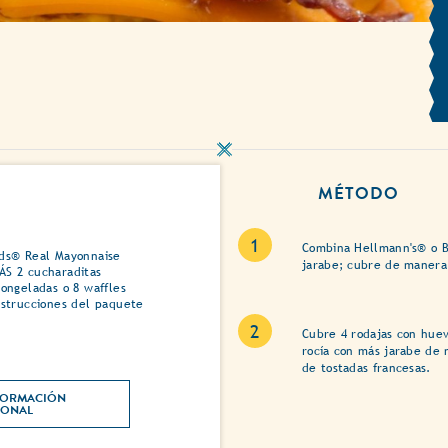
MÉTODO
Combina Hellmann's® o B
ods® Real Mayonnaise
jarabe; cubre de manera 
ÁS 2 cucharaditas
ongeladas o 8 waffles
nstrucciones del paquete
Cubre 4 rodajas con huevo
rocía con más jarabe de 
de tostadas francesas.
ORMACIÓN 
NUTRICIONAL 