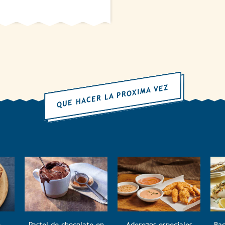
QUE HACER LA PROXIMA VEZ
o
Pastel de chocolate en
Aderezos especiales
Bac