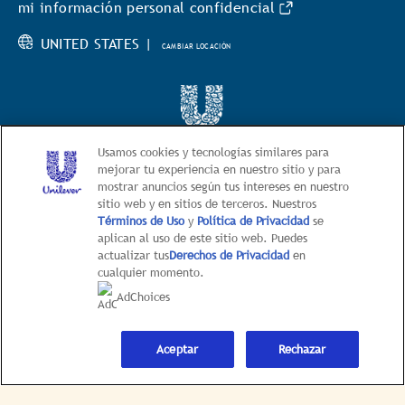
mi información personal confidencial
UNITED STATES |
CAMBIAR LOCACIÓN
© 2026 BestFoods
Usamos cookies y tecnologías similares para
mejorar tu experiencia en nuestro sitio y para
mostrar anuncios según tus intereses en nuestro
Este sitio web está dirigido exclusivamente
sitio web y en sitios de terceros. Nuestros
a los consumidores estadounidenses de productos y
Términos de Uso
y
Política de Privacidad
se
servicios de Unilever United States.
aplican al uso de este sitio web. Puedes
Este sitio web no está dirigido a
actualizar tus
Derechos de Privacidad
en
cualquier momento.
consumidores radicados fuera de Estados Unidos
AdChoices
Aceptar
Rechazar