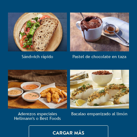
Sándwich rápido
Pastel de chocolate en taza
Aderezos especiales
Bacalao empanizado al limón
Hellmann's o Best Foods
CARGAR MÁS