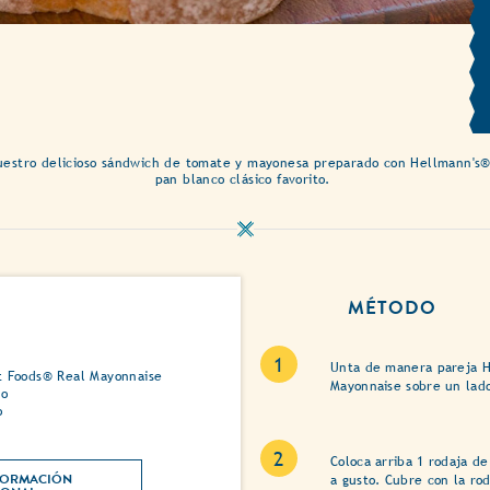
nuestro delicioso sándwich de tomate y mayonesa preparado con Hellmann's®
pan blanco clásico favorito.
MÉTODO
Unta de manera pareja H
t Foods® Real Mayonnaise
Mayonnaise sobre un lad
po
o
Coloca arriba 1 rodaja de
ORMACIÓN 
a gusto. Cubre con la ro